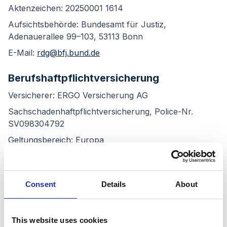
Aktenzeichen: 20250001 1614
Aufsichtsbehörde: Bundesamt für Justiz,
Adenauerallee 99–103, 53113 Bonn
E-Mail:
rdg@bfj.bund.de
Berufshaftpflichtversicherung
Versicherer: ERGO Versicherung AG
Sachschadenhaftpflichtversicherung, Police-Nr.
SV098304792
Geltungsbereich: Europa
EU-Streitschlichtung
Die Europäische Kommission stellt eine Plattform zur
Consent
Details
About
Online-Streitbeilegung (OS) bereit:
https://ec.europa.eu/consumers/odr/
This website uses cookies