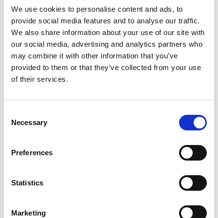
Verbraucherstreitbeilegung
We use cookies to personalise content and ads, to
provide social media features and to analyse our traffic.
Wir sind nicht bereit oder verpflichtet, an
We also share information about your use of our site with
Streitbeilegungsverfahren vor einer
our social media, advertising and analytics partners who
Verbraucherschlichtungsstelle teilzunehmen.
may combine it with other information that you’ve
provided to them or that they’ve collected from your use
Haftung für Inhalte
of their services.
Als Diensteanbieter sind wir gemäß §§ 8 bis 10 TMG
nicht verpflichtet, übermittelte oder gespeicherte
fremde Informationen zu überwachen.
Consent
Verpflichtungen zur Entfernung oder Sperrung der
Necessary
Selection
Nutzung von Informationen nach den allgemeinen
Gesetzen bleiben hiervon unberührt.
Preferences
Haftung für Links
Statistics
Unser Angebot enthält Links zu externen Webseiten
Dritter, auf deren Inhalte wir keinen Einfluss haben.
Für die Inhalte der verlinkten Seiten ist stets der
Marketing